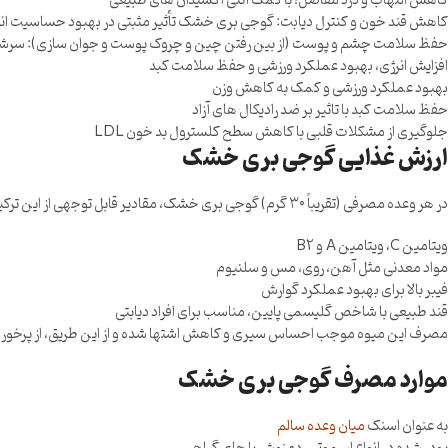
کاهش التهاب و درد مفاصل؛ با کمک آنتی اکسیدان های طبیعی
کاهش قند خون و کنترل دیابت: گوجی بری خشک تأثیر مثبتی در بهبود حساسیت انس
حفظ سلامت چشم و پوست (از بین رفتن چین و چروک پوست و جوان سازی): سرشار از 
افزایش انرژی، بهبود عملکرد ورزشی و حفظ سلامت کبد
بهبود عملکرد ورزشی و کمک به کاهش وزن
حفظ سلامت کبد با تاثیر بر ضد رادیکال های آزاد
جلوگیری از مشکلات قلبی با کاهش سطح کلسترول بد خون LDL
ارزش غذایی گوجی بری خشک
در هر وعده مصرفی (تقریباً ۳۰ گرم) گوجی بری خشک، مقادیر قابل توجهی از این ترکیبات وجود دارد:
ویتامین C، ویتامین A و B2
مواد معدنی مثل آهن، روی، مس و سلنیوم
فیبر بالا برای بهبود عملکرد گوارش
قند طبیعی با شاخص گلیسمی پایین، مناسب برای افراد دیابتی
مصرف این میوه موجب احساس سیری و کاهش اشتها شده و از این طریق، از پرخوری جل
موارد مصرف گوجی بری خشک
به عنوان اسنک
میان وعده سالم