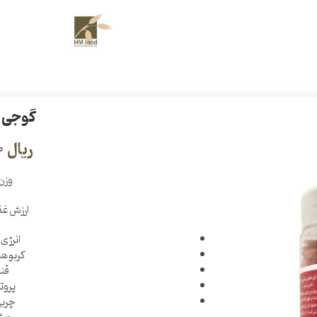
گوجی 
ریال
11,730,000
وزن: 250
ارزش غذایی (0
انرژی: 349 کال
کربوهیدرا
قند: 1
پروتئین
چربی: /4