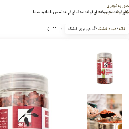
عبور به ناوبری
رفتن به محتوای اصلی
اچ ام لند
محصولات اچ ام لند
مجله اچ ام لند
تماس با ما
درباره ما
خانه
میوه خشک
گوجی بری خشک