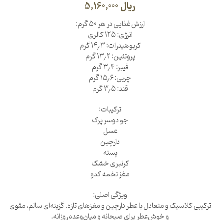
ریال
5,160,000
ارزش غذایی در هر ۵۰ گرم:
انرژی: ۱۲۵ کالری
کربوهیدرات: ۱۴٫۳ گرم
پروتئین: ۱۳٫۲ گرم
فیبر: ۳٫۴ گرم
چربی: ۱۵٫۶ گرم
قند: ۳٫۵ گرم
ترکیبات:
جو دوسر پرک
عسل
دارچین
پسته
کرنبری خشک
مغز تخمه کدو
ویژگی اصلی:
ترکیبی کلاسیک و متعادل با عطر دارچین و مغزهای تازه. گزینه‌ای سالم، مقوی
و خوش‌عطر برای صبحانه و میان‌وعده روزانه.