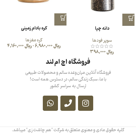
کره بادام زمینی
دانه چیا
کره مغزها
سوپر فودها
ریال
6,980,000
–
ریال
4,160,000
ریال
398,000
فروشگاه اچ ام لند
فروشگاه آنلاین میان‌وعده سالم و محصولات طبیعی
با ما، سبک زندگی سالم، در دسترس همه است!
ارسال به سراسر کشور
کلیه حقوق مادی و معنوی متعلق به شرکت "هم چاشت زی" میباشد.